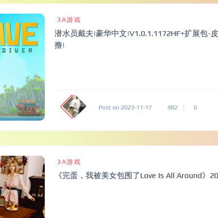
3A游戏
潜水员戴夫|豪华中文|V1.0.1.1172HF+扩展
撸|
Post on 2023-11-17
982
0
3A游戏
《完蛋，我被美女包围了Love Is All Around》