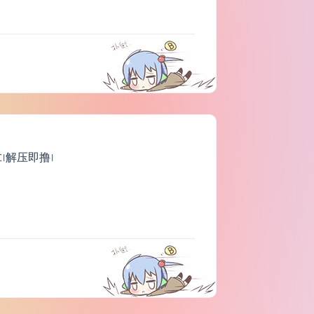
LC|解压即撸|