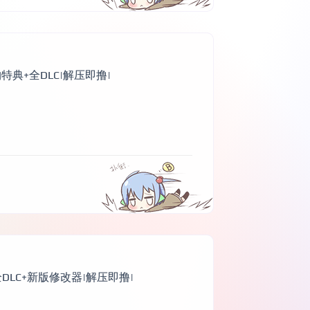
购特典+全DLC|解压即撸|
+全DLC+新版修改器|解压即撸|