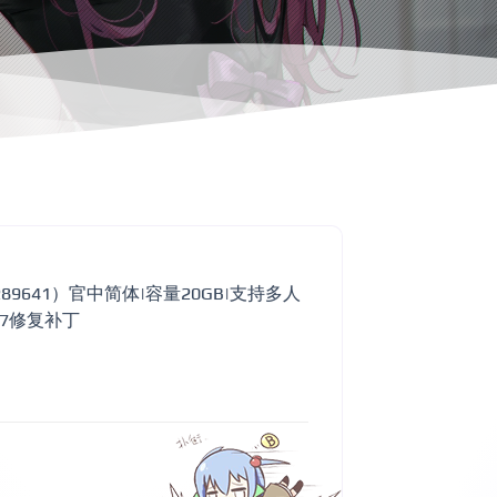
ld.13289641）官中简体|容量20GB|支持多人
w7修复补丁