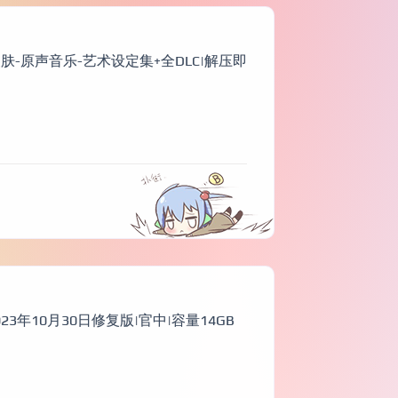
包-皮肤-原声音乐-艺术设定集+全DLC|解压即
2023年10月30日修复版|官中|容量14GB