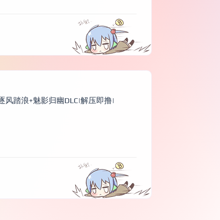
-逐风踏浪+魅影归幽DLC|解压即撸|