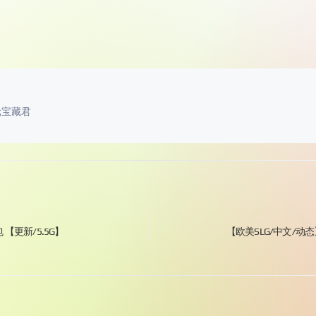
元宝藏君
色包 【更新/5.5G】
【欧美SLG/中文/动态】