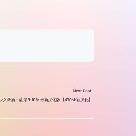
Next Post
女圣盾・蓝 第9-10章 最新汉化版 【430M/新汉化】