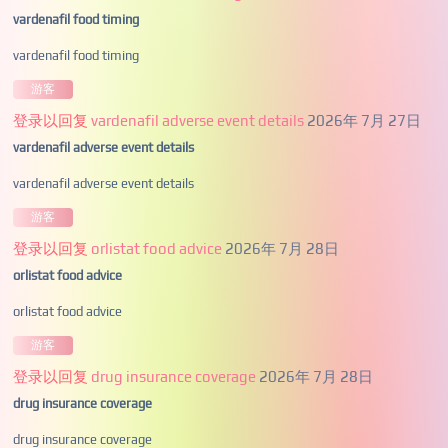
vardenafil food timing
vardenafil food timing
游客
登录以回复
vardenafil adverse event details
2026年 7月 27日
vardenafil adverse event details
vardenafil adverse event details
游客
登录以回复
orlistat food advice
2026年 7月 28日
orlistat food advice
orlistat food advice
游客
登录以回复
drug insurance coverage
2026年 7月 28日
drug insurance coverage
drug insurance coverage