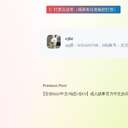
打赏点这里（感谢各位老板的打赏）
cybz
qq群：635322758，b站账号：次
Previous Post
【互动SLG/中文/动态/全CV】成人故事 官方中文步兵