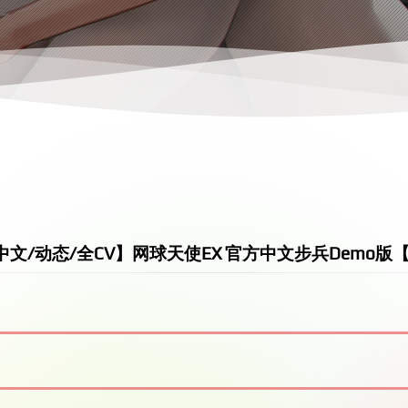
中文/动态/全CV】网球天使EX 官方中文步兵Demo版【