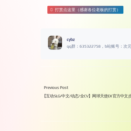
打赏点这里（感谢各位老板的打赏）
cybz
qq群：635322758，b站账号：次
Previous Post
【互动SLG/中文/动态/全CV】网球天使EX 官方中文步