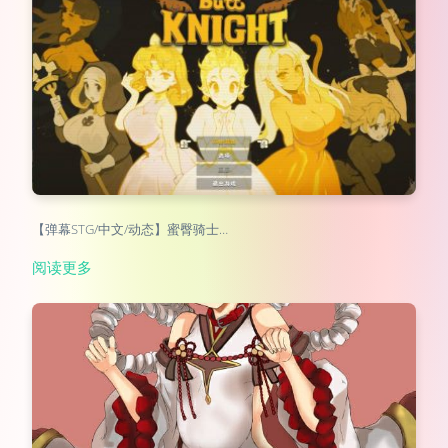
【弹幕STG/中文/动态】蜜臀骑士…
阅读更多