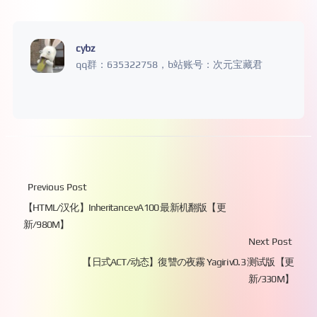
cybz
qq群：635322758，b站账号：次元宝藏君
Previous Post
【HTML/汉化】Inheritance vA100 最新机翻版【更
新/980M】
Next Post
【日式ACT/动态】復讐の夜霧 Yagiri v0.3 测试版【更
新/330M】