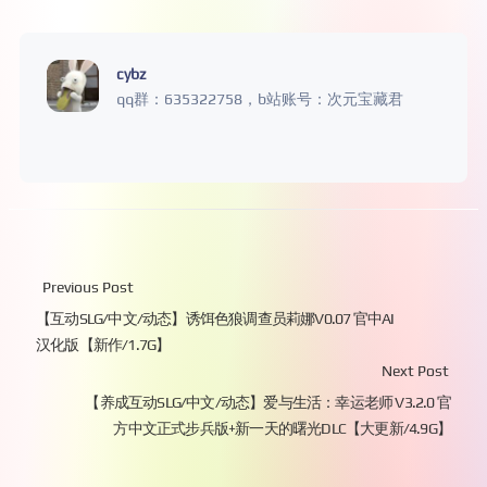
cybz
qq群：635322758，b站账号：次元宝藏君
Previous Post
【互动SLG/中文/动态】诱饵色狼调查员莉娜V0.07 官中AI
汉化版【新作/1.7G】
Next Post
【养成互动SLG/中文/动态】爱与生活：幸运老师 V3.2.0 官
方中文正式步兵版+新一天的曙光DLC【大更新/4.9G】