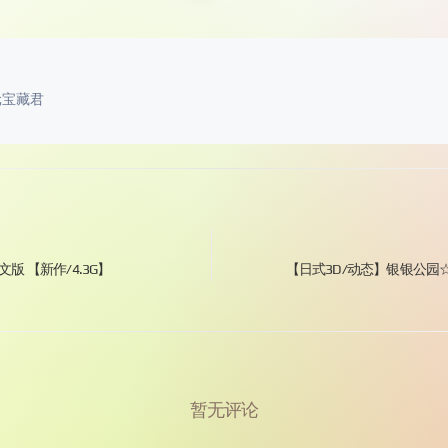
元宝藏君
中文版 【新作/4.3G】
【日式3D/动态】银银公园☆
暂无评论