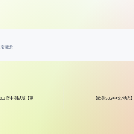
元宝藏君
0.3 官中测试版【更
【欧美SLG/中文/动态】