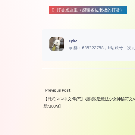
打赏点这里（感谢各位老板的打赏）
cybz
qq群：635322758，b站账号：次
Previous Post
【日式SLG/中文/动态】极限改造魔法少女神秘符文 v
新/300M】