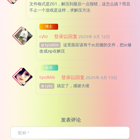
文件格式是Z01，解压到最后一点报错，这怎么搞？而且
不止一个游戏是这样，求解压方法
博主
cybz
登录以回复
2025年 4月 12日
这里面应该有个zc后缀的文件，把zc修
@ tysdkbb
改成zip在解压
会员
tysdkbb
登录以回复
2025年 4月 13日
搞定了，感谢大佬
@ cybz
发表评论