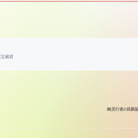
元宝藏君
幽灵行者2 残暴版|