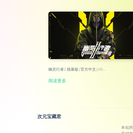
幽灵行者2 残暴版|官方中文|V0.…
阅读更多
次元宝藏君
本站