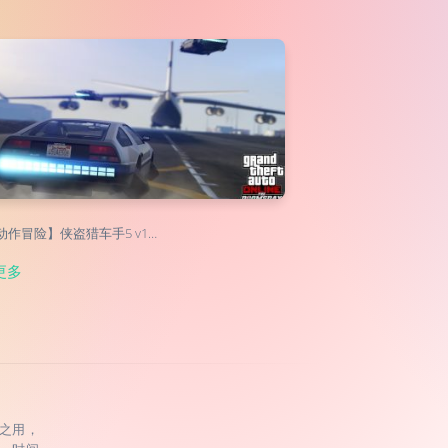
/动作冒险】侠盗猎车手5 v1…
更多
之用，