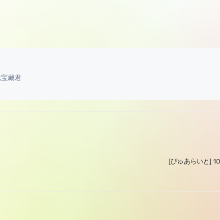
元宝藏君
[ぴゅあらいと]