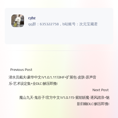
cybz
qq群：635322758，b站账号：次元宝藏君
Previous Post
潜水员戴夫|豪华中文|V1.0.1.1172HF+扩展包-皮肤-原声音
乐-艺术设定集+全DLC|解压即撸|
Next Post
魔山九天-鬼谷子|官方中文|V1.0.115-紫焰斩魔-逐风踏浪+魅
影归幽DLC|解压即撸|