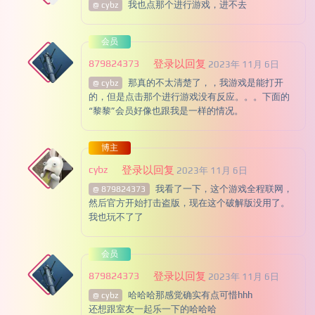
我也点那个进行游戏，进不去
@ cybz
会员
879824373
登录以回复
2023年 11月 6日
那真的不太清楚了，，我游戏是能打开
@ cybz
的，但是点击那个进行游戏没有反应。。。下面的
“黎黎”会员好像也跟我是一样的情况。
博主
cybz
登录以回复
2023年 11月 6日
我看了一下，这个游戏全程联网，
@ 879824373
然后官方开始打击盗版，现在这个破解版没用了。
我也玩不了了
会员
879824373
登录以回复
2023年 11月 6日
哈哈哈那感觉确实有点可惜hhh
@ cybz
还想跟室友一起乐一下的哈哈哈