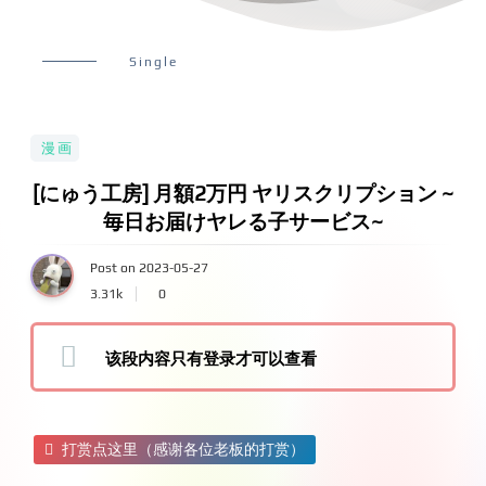
Single
漫画
[にゅう工房] 月額2万円 ヤリスクリプション ~
毎日お届けヤレる子サービス~
Post on 2023-05-27
3.31k
0
该段内容只有登录才可以查看
打赏点这里（感谢各位老板的打赏）