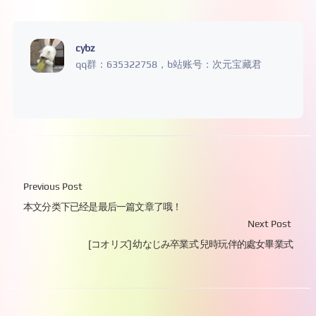
cybz
qq群：635322758，b站账号：次元宝藏君
Previous Post
本文分类下已经是最后一篇文章了哦！
Next Post
[コオリズ] 幼なじみ卒業式 兒時玩伴的處女畢業式