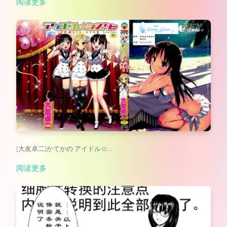
阅读更多
[大友卓二]かてかの アイドル☆…
阅读更多