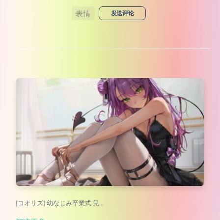
表情
发送评论
[コオリズ] 幼なじみ卒業式 兒…