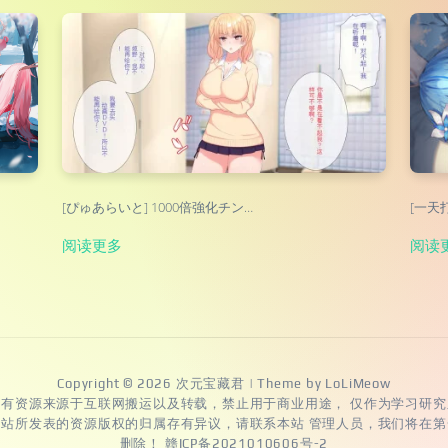
[ぴゅあらいと] 1000倍強化チン…
[一天打
阅读更多
阅读
Copyright © 2026
次元宝藏君
| Theme by
LoLiMeow
所有资源来源于互联网搬运以及转载，禁止用于商业用途， 仅作为学习研究
本站所发表的资源版权的归属存有异议，请联系本站 管理人员，我们将在第
删除！
赣ICP备2021010606号-2