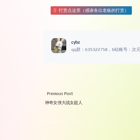
打赏点这里（感谢各位老板的打赏）
cybz
qq群：635322758，b站账号：次
Previous Post
神奇女侠大战女超人