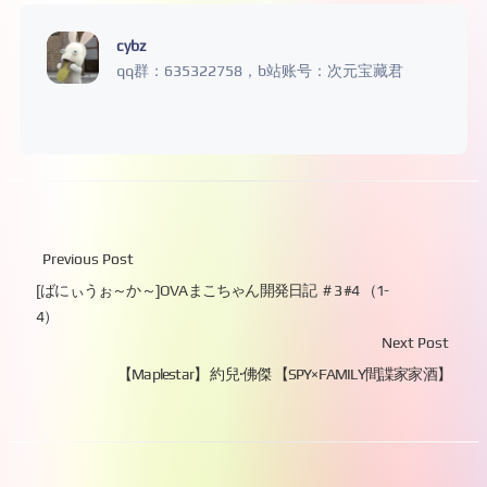
cybz
qq群：635322758，b站账号：次元宝藏君
Previous Post
[ばにぃうぉ～か～]OVAまこちゃん開発日記 ＃3 #4 （1-
4）
Next Post
【Maplestar】 約兒·佛傑 【SPY×FAMILY間諜家家酒】