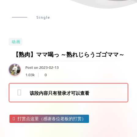
Single
动画
【熟肉】ママ喝っ ～熟れじらうゴゴママ～
Post on 2023-02-13
1.03k
0
该段内容只有登录才可以查看
打赏点这里（感谢各位老板的打赏）