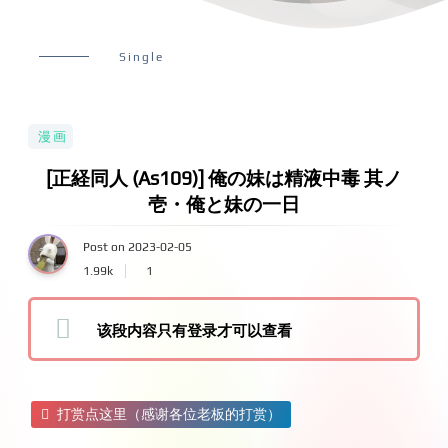
Single
漫画
[正経同人 (As109)] 俺の妹は精液中毒 其ノ
壱・俺と妹の一日
Post on 2023-02-05
1.99k
1
该段内容只有登录才可以查看
打赏点这里（感谢各位老板的打赏）