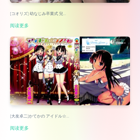
[コオリズ] 幼なじみ卒業式 兒…
阅读更多
[大友卓二]かてかの アイドル☆…
阅读更多