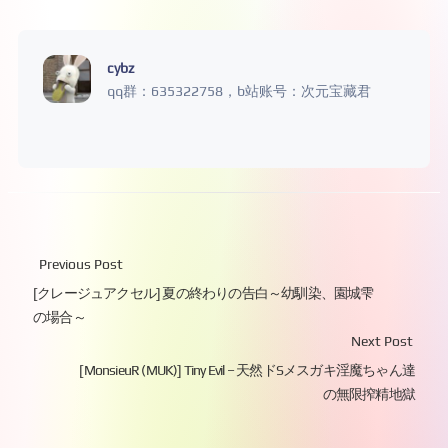
cybz
qq群：635322758，b站账号：次元宝藏君
Previous Post
[クレージュアクセル] 夏の終わりの告白～幼馴染、園城雫
の場合～
Next Post
[MonsieuR (MUK)] Tiny Evil – 天然ドSメスガキ淫魔ちゃん達
の無限搾精地獄