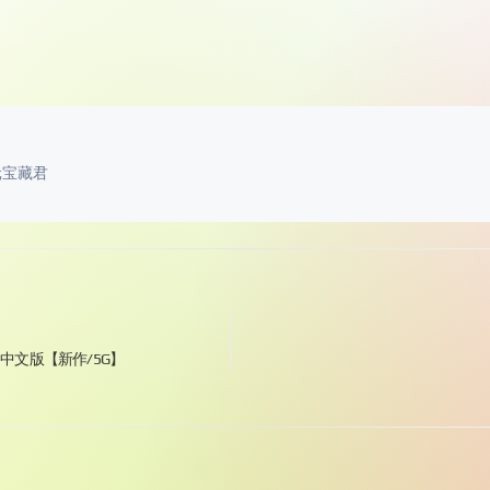
元宝藏君
C】中文版【新作/5G】