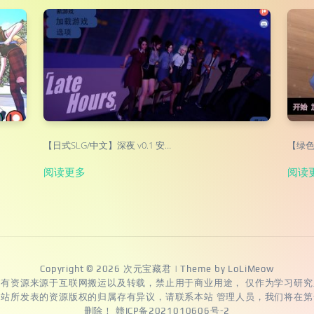
【日式SLG/中文】深夜 v0.1 安…
【绿色S
阅读更多
阅读
Copyright © 2026
次元宝藏君
| Theme by
LoLiMeow
所有资源来源于互联网搬运以及转载，禁止用于商业用途， 仅作为学习研究
本站所发表的资源版权的归属存有异议，请联系本站 管理人员，我们将在第
删除！
赣ICP备2021010606号-2