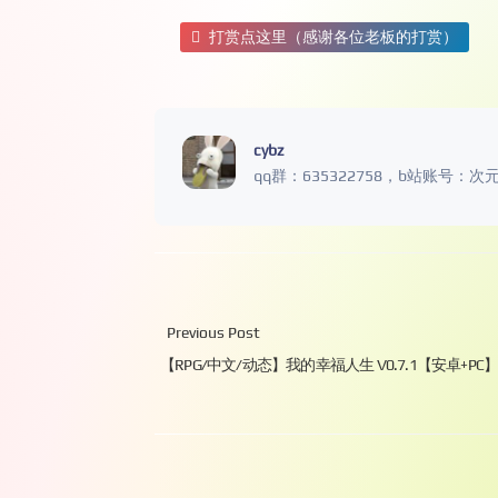
打赏点这里（感谢各位老板的打赏）
cybz
qq群：635322758，b站账号：次
Previous Post
【RPG/中文/动态】我的幸福人生 V0.7.1【安卓+P