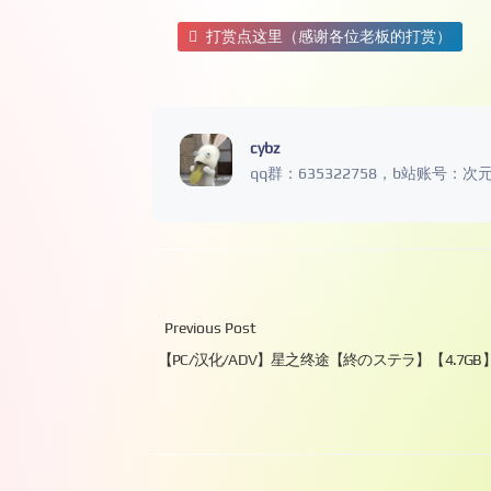
打赏点这里（感谢各位老板的打赏）
cybz
qq群：635322758，b站账号：次
Previous Post
【PC/汉化/ADV】星之终途【終のステラ】【4.7GB