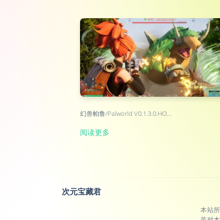
幻兽帕鲁/Palworld V0.1.3.0.HO…
阅读更多
次元宝藏君
本站
若对