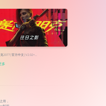
2077|官方中文|V2.02+…
更多
之用，
一时间