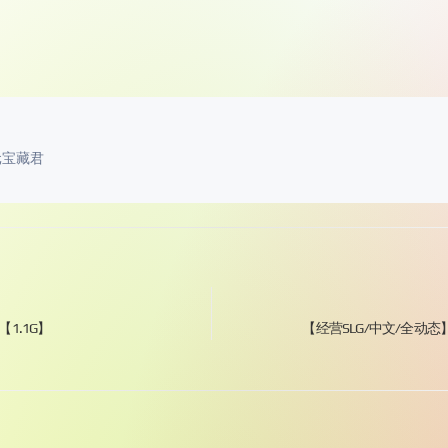
元宝藏君
【1.1G】
【经营SLG/中文/全动态