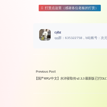
打赏点这里（感谢各位老板的打赏）
cybz
qq群：635322758，b站账号：次
Previous Post
【国产RPG/中文】水浒寝取传 v2.3.3 最新版 已打DLC