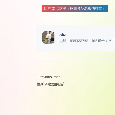
打赏点这里（感谢各位老板的打赏）
cybz
qq群：635322758，b站账号：次
Previous Post
兰斯IV -教团的遗产