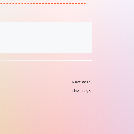
Next Post
clover day’s