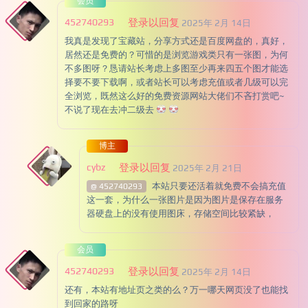
会员
452740293
登录以回复
2025年 2月 14日
我真是发现了宝藏站，分享方式还是百度网盘的，真好，
居然还是免费的？可惜的是浏览游戏类只有一张图，为何
不多图呀？恳请站长考虑上多图至少再来四五个图才能选
择要不要下载啊，或者站长可以考虑充值或者几级可以完
全浏览，既然这么好的免费资源网站大佬们不吝打赏吧~
不说了现在去冲二级去
博主
cybz
登录以回复
2025年 2月 21日
本站只要还活着就免费不会搞充值
@ 452740293
这一套，为什么一张图片是因为图片是保存在服务
器硬盘上的没有使用图床，存储空间比较紧缺，
会员
452740293
登录以回复
2025年 2月 14日
还有，本站有地址页之类的么？万一哪天网页没了也能找
到回家的路呀