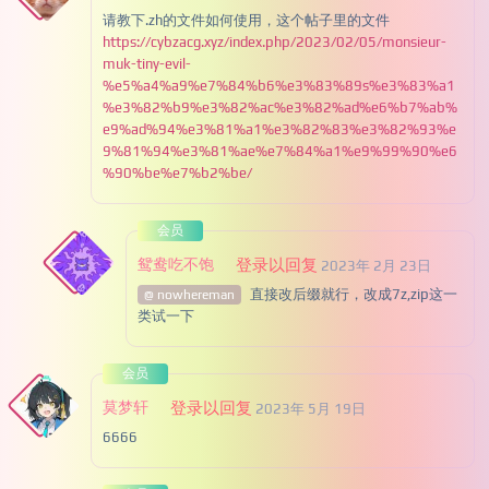
请教下.zh的文件如何使用，这个帖子里的文件
https://cybzacg.xyz/index.php/2023/02/05/monsieur-
muk-tiny-evil-
%e5%a4%a9%e7%84%b6%e3%83%89s%e3%83%a1
%e3%82%b9%e3%82%ac%e3%82%ad%e6%b7%ab%
e9%ad%94%e3%81%a1%e3%82%83%e3%82%93%e
9%81%94%e3%81%ae%e7%84%a1%e9%99%90%e6
%90%be%e7%b2%be/
会员
鸳鸯吃不饱
登录以回复
2023年 2月 23日
直接改后缀就行，改成7z,zip这一
@ nowhereman
类试一下
会员
莫梦轩
登录以回复
2023年 5月 19日
6666