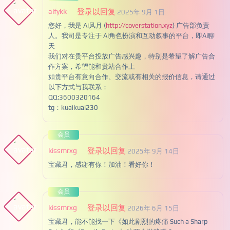
aifykk
登录以回复
2025年 9月 1日
您好，我是 Ai风月 (
http://coverstation.xyz
) 广告部负责
人。我司是专注于 Ai角色扮演和互动叙事的平台，即Ai聊
天
我们对在贵平台投放广告感兴趣，特别是希望了解广告合
作方案，希望能和贵站合作上
如贵平台有意向合作、交流或有相关的报价信息，请通过
以下方式与我联系：
QQ:3600320164
tg：kuaikuai230
会员
kissmrxg
登录以回复
2025年 9月 14日
宝藏君，感谢有你！加油！看好你！
会员
kissmrxg
登录以回复
2026年 6月 15日
宝藏君，能不能找一下《如此剧烈的疼痛 Such a Sharp