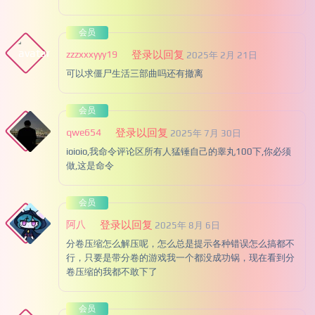
会员
zzzxxxyyy19
登录以回复
2025年 2月 21日
可以求僵尸生活三部曲吗还有撤离
会员
qwe654
登录以回复
2025年 7月 30日
ioioio,我命令评论区所有人猛锤自己的睾丸100下,你必须
做,这是命令
会员
阿八
登录以回复
2025年 8月 6日
分卷压缩怎么解压呢，怎么总是提示各种错误怎么搞都不
行，只要是带分卷的游戏我一个都没成功锅，现在看到分
卷压缩的我都不敢下了
会员