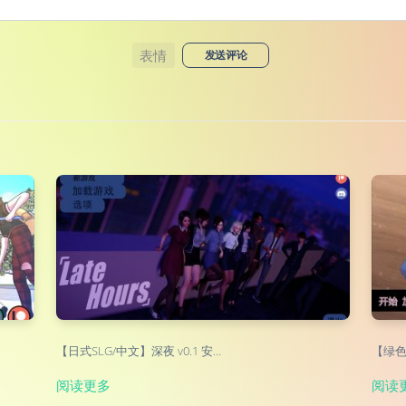
表情
发送评论
【日式SLG/中文】深夜 v0.1 安…
【绿色S
阅读更多
阅读