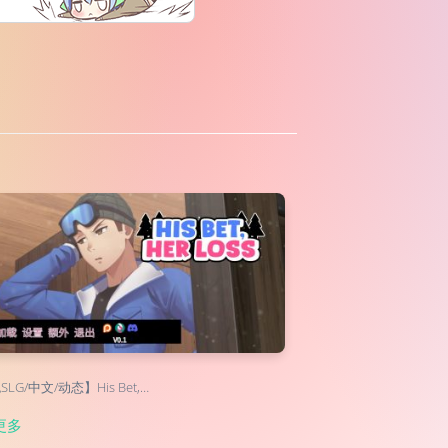
LG/中文/动态】His Bet,…
更多