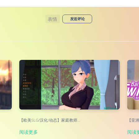
表情
发送评论
【欧美SLG/汉化/动态】家庭教师…
【亚洲
阅读更多
阅读